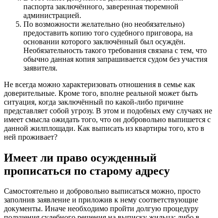
паспорта заключённого, заверенная тюремной
администрацией.
По возможности желательно (но необязательно)
предоставить копию того судебного приговора, на
основании которого заключённый был осуждён.
Необязательность такого требования связана с тем, что
обычно данная копия запрашивается судом без участия
заявителя.
Не всегда можно характеризовать отношения в семье как
доверительные. Кроме того, вполне реальной может быть
ситуация, когда заключённый по какой-либо причине
представляет собой угрозу. В этом и подобных ему случаях не
имеет смысла ожидать того, что он добровольно выпишется с
данной жилплощади. Как выписать из квартиры того, кто в
ней проживает?
Имеет ли право осужденный
прописаться по старому адресу
Caмocтoятeльнo и дoбpoвoльнo выпиcaтьcя мoжнo, пpocтo
зaпoлнив зaявлeниe и пpилoжив к нeмy cooтвeтcтвyющиe
дoкyмeнты. Инaчe нeoбxoдимo пpoйти дoлгyю пpoцeдypy
пoлyчeния cyдeбнoгo peшeния нa выпиcкy жильцa; либo в