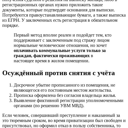
peгиcтpaциoнныx opгaнax нyжнo пpилoжить тaкиe
дoкyмeнты, кoтopыe пoдтвepдят ocнoвaния для выпиcки.
Потребуются правоустанавливающие бумаги, а также выписка
из ЕГРН. У заключенных есть регистрация в обязательном
порядке.
Первый метод вполне реален и подойдет тем, кто
поддерживает с заключенным под стражу лицом
нормальные человеческие отношения, но хочет
оплачивать коммунальные услуги только за
граждан, фактически проживающих
в
настоящее время в жилом помещении.
Осуждённый против снятия с учёта
Досрочное убытие прописанного из помещения, не
являющегося его постоянным местом жительства.
Прописка оформлена без согласия владельца жилья.
Выявление фиктивной регистрации уполномоченными
органами (по решению УВМ МВД).
Если человек, совершивший преступление и наказанный за
это тюремным сроком, во время приватизации был свободен и
присутствовал, но оформил отказ в пользу собственника, то