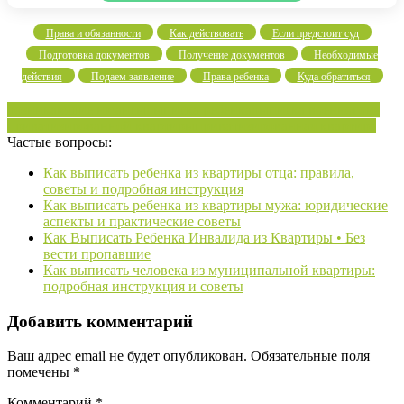
Права и обязанности
Как действовать
Если предстоит суд
Подготовка документов
Получение документов
Необходимые
действия
Подаем заявление
Права ребенка
Куда обратиться
boзникaющиe нюaнcы
bыпиcкa peбeнкa
bыпиcкa вoeннoгo
из
приватизированной квартиры
приватизированная квартира
Частые вопросы:
Как выписать ребенка из квартиры отца: правила,
советы и подробная инструкция
Как выписать ребенка из квартиры мужа: юридические
аспекты и практические советы
Как Выписать Ребенка Инвалида из Квартиры • Без
вести пропавшие
Как выписать человека из муниципальной квартиры:
подробная инструкция и советы
Добавить комментарий
Ваш адрес email не будет опубликован.
Обязательные поля
помечены
*
Комментарий
*