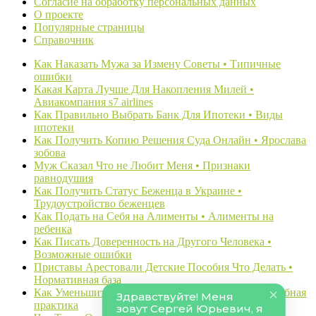
Согласие на обработку персональных данных
О проекте
Популярные страницы
Справочник
Как Наказать Мужа за Измену Советы • Типичные
ошибки
Какая Карта Лучше Для Накопления Милей •
Авиакомпания s7 airlines
Как Правильно Выбрать Банк Для Ипотеки • Виды
ипотеки
Как Получить Копию Решения Суда Онлайн • Ярослава
зобова
Муж Сказал Что не Любит Меня • Признаки
равнодушия
Как Получить Статус Беженца в Украине •
Трудоустройство беженцев
Как Подать на Себя на Алименты • Алименты на
ребенка
Как Писать Доверенность на Другого Человека •
Возможные ошибки
Приставы Арестовали Детские Пособия Что Делать •
Нормативная база
Как Уменьшить Сумму Долга по Алиментам • Судебная
практика