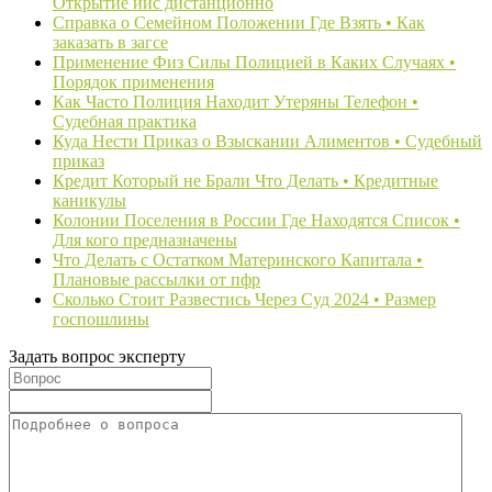
Открытие иис дистанционно
Справка о Семейном Положении Где Взять • Как
заказать в загсе
Применение Физ Силы Полицией в Каких Случаях •
Порядок применения
Как Часто Полиция Находит Утеряны Телефон •
Судебная практика
Куда Нести Приказ о Взыскании Алиментов • Судебный
приказ
Кредит Который не Брали Что Делать • Кредитные
каникулы
Колонии Поселения в России Где Находятся Список •
Для кого предназначены
Что Делать с Остатком Материнского Капитала •
Плановые рассылки от пфр
Сколько Стоит Развестись Через Суд 2024 • Размер
госпошлины
Задать вопрос эксперту